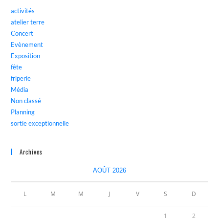
activités
atelier terre
Concert
Evènement
Exposition
fête
friperie
Média
Non classé
Planning
sortie exceptionnelle
Archives
AOÛT 2026
L
M
M
J
V
S
D
1
2