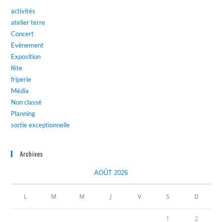
activités
atelier terre
Concert
Evènement
Exposition
fête
friperie
Média
Non classé
Planning
sortie exceptionnelle
Archives
AOÛT 2026
L
M
M
J
V
S
D
1
2