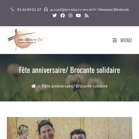
Skip
01 46 84 01 37
accueil@terredarcs-enciel.fr
/ Devenez Bénévole
to
content
MENU
Fête anniversaire/ Brocante solidaire
>
Fête anniversaire/ Brocante solidaire