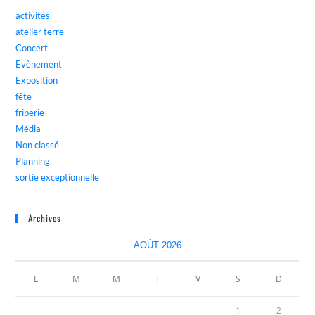
activités
atelier terre
Concert
Evènement
Exposition
fête
friperie
Média
Non classé
Planning
sortie exceptionnelle
Archives
AOÛT 2026
L
M
M
J
V
S
D
1
2