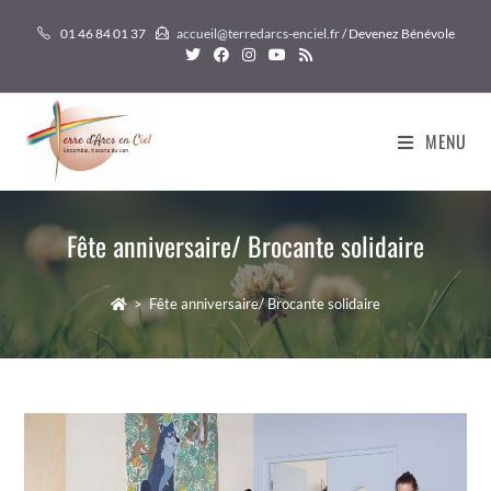
Skip
01 46 84 01 37
accueil@terredarcs-enciel.fr
/ Devenez Bénévole
to
content
MENU
Fête anniversaire/ Brocante solidaire
>
Fête anniversaire/ Brocante solidaire