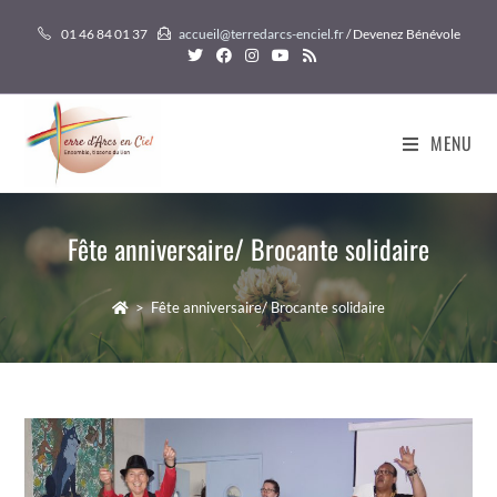
Skip
01 46 84 01 37
accueil@terredarcs-enciel.fr
/ Devenez Bénévole
to
content
MENU
Fête anniversaire/ Brocante solidaire
>
Fête anniversaire/ Brocante solidaire