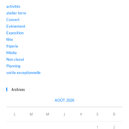
activités
atelier terre
Concert
Evènement
Exposition
fête
friperie
Média
Non classé
Planning
sortie exceptionnelle
Archives
AOÛT 2026
L
M
M
J
V
S
D
1
2