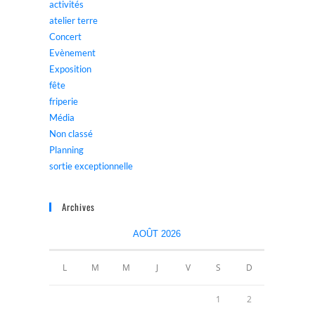
activités
atelier terre
Concert
Evènement
Exposition
fête
friperie
Média
Non classé
Planning
sortie exceptionnelle
Archives
AOÛT 2026
L
M
M
J
V
S
D
1
2