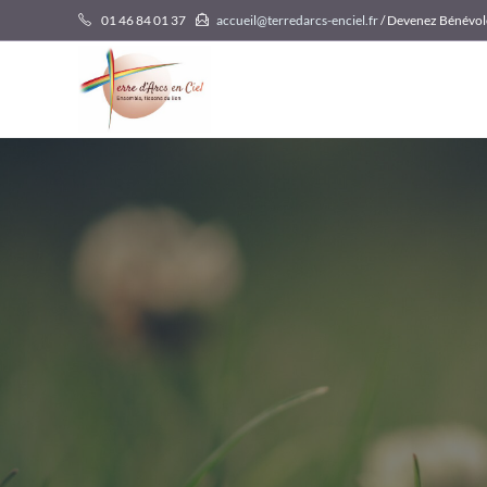
Skip
01 46 84 01 37
accueil@terredarcs-enciel.fr
/ Devenez Bénévol
to
content