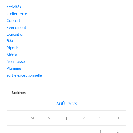
activités
atelier terre
Concert
Evènement
Exposition
fête
friperie
Média
Non classé
Planning
sortie exceptionnelle
Archives
AOÛT 2026
L
M
M
J
V
S
D
1
2