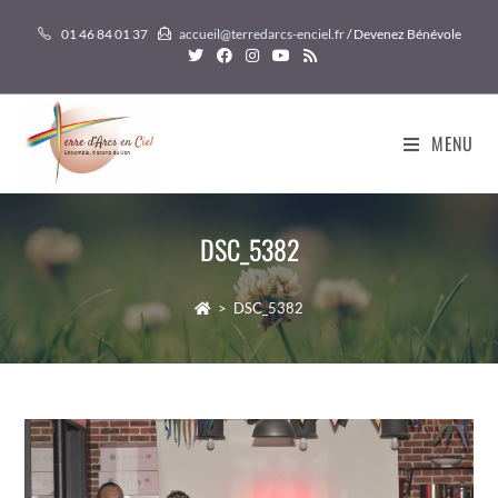
Skip
01 46 84 01 37
accueil@terredarcs-enciel.fr
/ Devenez Bénévole
to
content
MENU
DSC_5382
>
DSC_5382