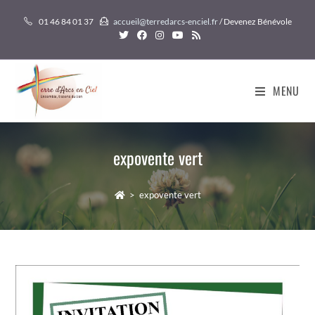
Skip
01 46 84 01 37
accueil@terredarcs-enciel.fr
/ Devenez Bénévole
to
content
MENU
expovente vert
>
expovente vert