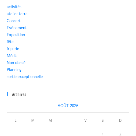
activités
atelier terre
Concert
Evènement
Exposition
fête
friperie
Média
Non classé
Planning
sortie exceptionnelle
Archives
AOÛT 2026
L
M
M
J
V
S
D
1
2