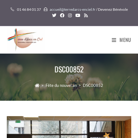
Skip
01 46 84 01 37
accueil@terredarcs-enciel.fr
/ Devenez Bénévole
to
content
MENU
DSC00852
>
Fête du nouvel an
>
DSC00852