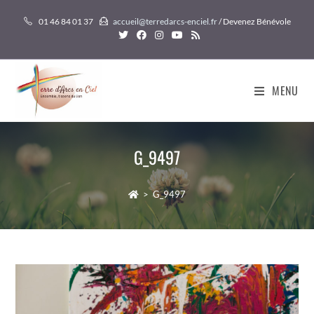
Skip
01 46 84 01 37
accueil@terredarcs-enciel.fr
/ Devenez Bénévole
to
content
MENU
G_9497
>
G_9497