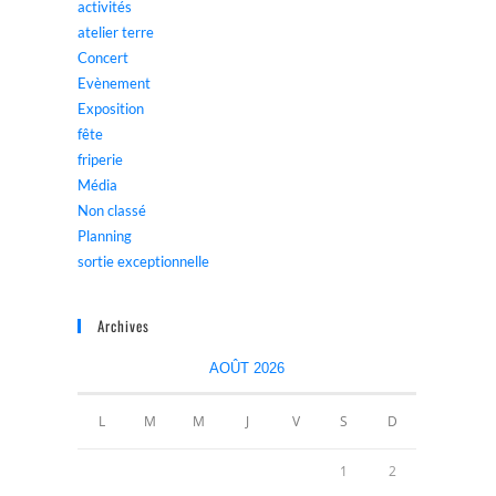
activités
atelier terre
Concert
Evènement
Exposition
fête
friperie
Média
Non classé
Planning
sortie exceptionnelle
Archives
AOÛT 2026
L
M
M
J
V
S
D
1
2