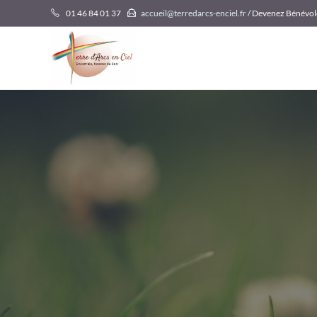
Skip
01 46 84 01 37
accueil@terredarcs-enciel.fr
/ Devenez Bénévol
to
content