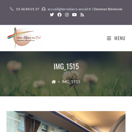
Skip
01 46 84 01 37
accueil@terredarcs-enciel.fr
/ Devenez Bénévole
to
content
MENU
IMG_1515
>
IMG_1515