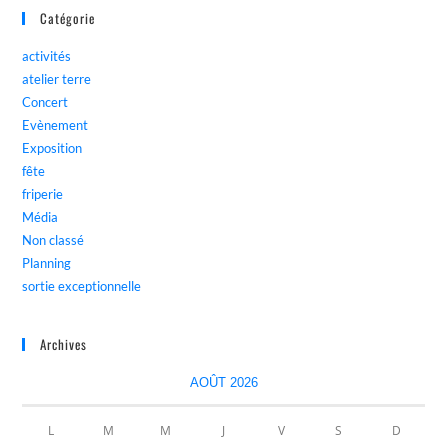
Catégorie
activités
atelier terre
Concert
Evènement
Exposition
fête
friperie
Média
Non classé
Planning
sortie exceptionnelle
Archives
AOÛT 2026
L
M
M
J
V
S
D