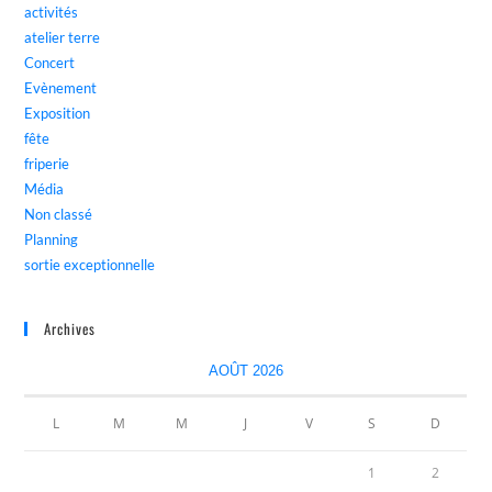
activités
atelier terre
Concert
Evènement
Exposition
fête
friperie
Média
Non classé
Planning
sortie exceptionnelle
Archives
AOÛT 2026
L
M
M
J
V
S
D
1
2