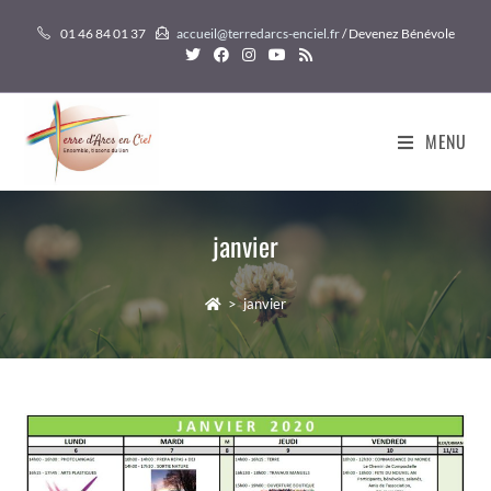
Skip
01 46 84 01 37
accueil@terredarcs-enciel.fr
/ Devenez Bénévole
to
content
MENU
janvier
>
janvier