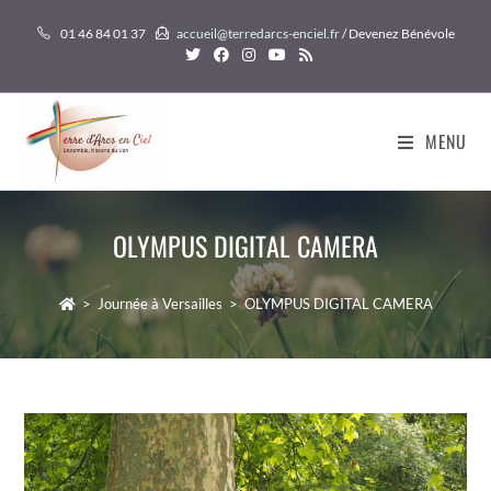
Skip
01 46 84 01 37
accueil@terredarcs-enciel.fr
/ Devenez Bénévole
to
content
MENU
OLYMPUS DIGITAL CAMERA
>
Journée à Versailles
>
OLYMPUS DIGITAL CAMERA