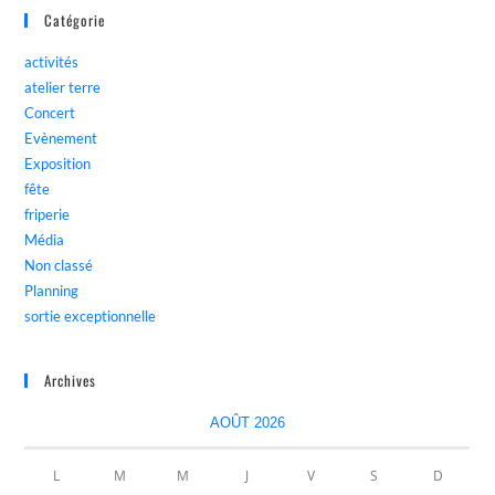
Catégorie
activités
atelier terre
Concert
Evènement
Exposition
fête
friperie
Média
Non classé
Planning
sortie exceptionnelle
Archives
AOÛT 2026
L
M
M
J
V
S
D