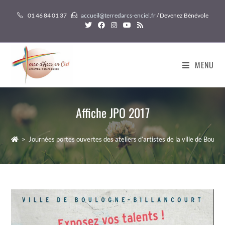
Skip
01 46 84 01 37
accueil@terredarcs-enciel.fr
/ Devenez Bénévole
to
content
MENU
Affiche JPO 2017
>
Journées portes ouvertes des ateliers d’artistes de la ville de Boulog