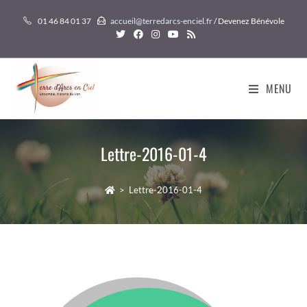
Skip
01 46 84 01 37
accueil@terredarcs-enciel.fr
/ Devenez Bénévole
to
content
MENU
Lettre-2016-01-4
>
Lettre-2016-01-4