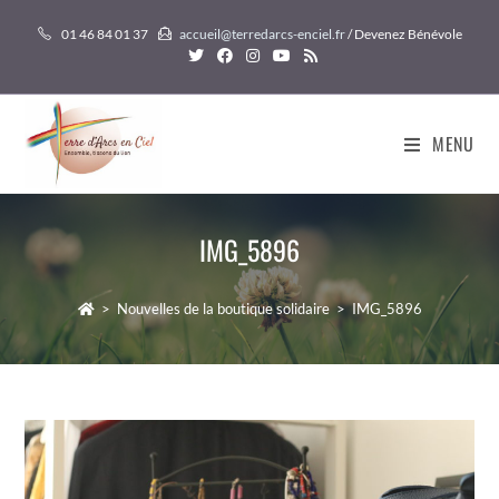
Skip
01 46 84 01 37
accueil@terredarcs-enciel.fr
/ Devenez Bénévole
to
content
MENU
IMG_5896
>
Nouvelles de la boutique solidaire
>
IMG_5896