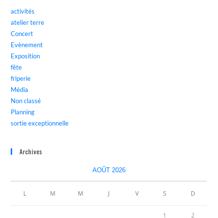
activités
atelier terre
Concert
Evènement
Exposition
fête
friperie
Média
Non classé
Planning
sortie exceptionnelle
Archives
AOÛT 2026
L
M
M
J
V
S
D
1
2