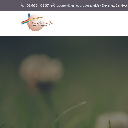
Skip
01 46 84 01 37
accueil@terredarcs-enciel.fr
/ Devenez Bénévol
to
content