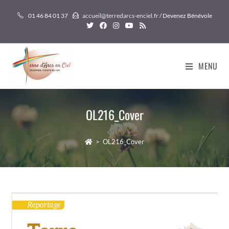
Skip
01 46 84 01 37
accueil@terredarcs-enciel.fr
/ Devenez Bénévole
to
content
MENU
OL216_Cover
>
OL216_Cover