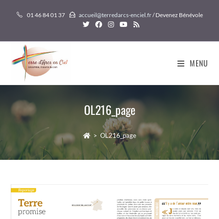
Skip
01 46 84 01 37
accueil@terredarcs-enciel.fr
/ Devenez Bénévole
to
content
MENU
OL216_page
>
OL216_page