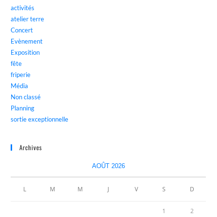
activités
atelier terre
Concert
Evènement
Exposition
fête
friperie
Média
Non classé
Planning
sortie exceptionnelle
Archives
AOÛT 2026
L
M
M
J
V
S
D
1
2