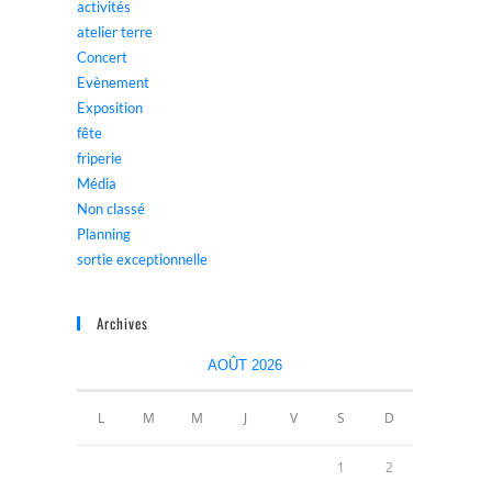
activités
atelier terre
Concert
Evènement
Exposition
fête
friperie
Média
Non classé
Planning
sortie exceptionnelle
Archives
AOÛT 2026
L
M
M
J
V
S
D
1
2