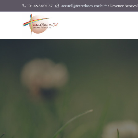
Skip
01 46 84 01 37
accueil@terredarcs-enciel.fr
/ Devenez Bénévol
to
content