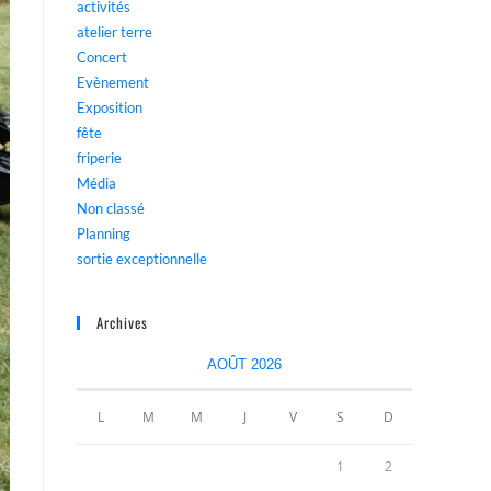
activités
atelier terre
Concert
Evènement
Exposition
fête
friperie
Média
Non classé
Planning
sortie exceptionnelle
Archives
AOÛT 2026
L
M
M
J
V
S
D
1
2