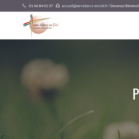
Skip
01 46 84 01 37
accueil@terredarcs-enciel.fr
/ Devenez Bénévol
to
content
P