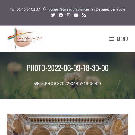
Skip
01 46 84 01 37
accueil@terredarcs-enciel.fr
/ Devenez Bénévole
to
content
MENU
PHOTO-2022-06-09-18-30-00
>
PHOTO-2022-06-09-18-30-00