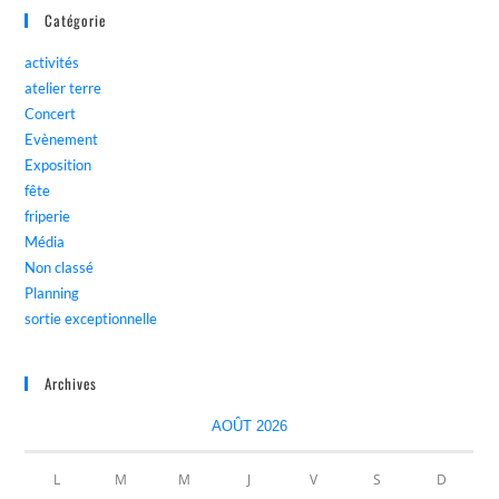
Catégorie
activités
atelier terre
Concert
Evènement
Exposition
fête
friperie
Média
Non classé
Planning
sortie exceptionnelle
Archives
AOÛT 2026
L
M
M
J
V
S
D