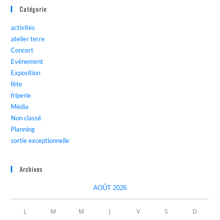
Catégorie
activités
atelier terre
Concert
Evènement
Exposition
fête
friperie
Média
Non classé
Planning
sortie exceptionnelle
Archives
AOÛT 2026
L
M
M
J
V
S
D