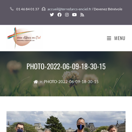
Skip
01 46 84 01 37
accueil@terredarcs-enciel.fr
/ Devenez Bénévole
to
content
MENU
PHOTO-2022-06-09-18-30-15
>
PHOTO-2022-06-09-18-30-15