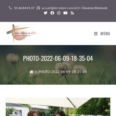
Skip
01 46 84 01 37
accueil@terredarcs-enciel.fr
/ Devenez Bénévole
to
content
MENU
PHOTO-2022-06-09-18-35-04
>
PHOTO-2022-06-09-18-35-04