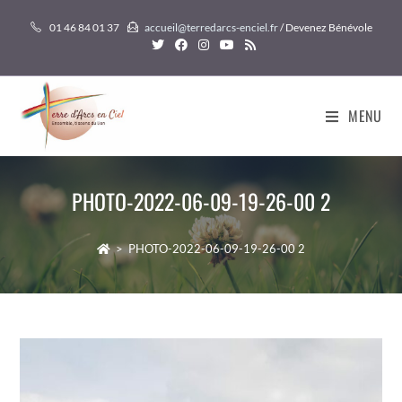
Skip
01 46 84 01 37
accueil@terredarcs-enciel.fr
/ Devenez Bénévole
to
content
MENU
PHOTO-2022-06-09-19-26-00 2
>
PHOTO-2022-06-09-19-26-00 2