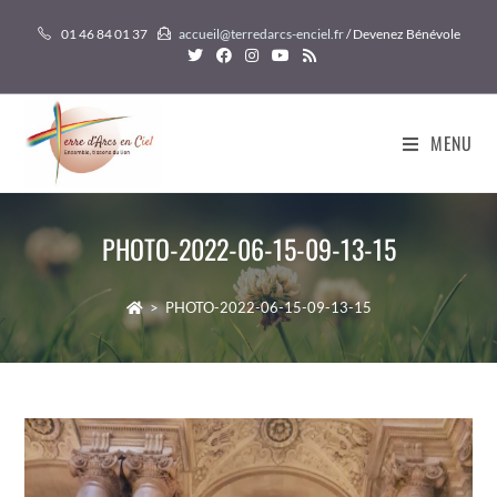
Skip
01 46 84 01 37
accueil@terredarcs-enciel.fr
/ Devenez Bénévole
to
content
MENU
PHOTO-2022-06-15-09-13-15
>
PHOTO-2022-06-15-09-13-15