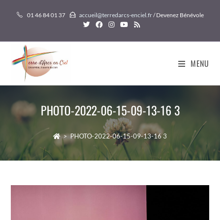
Skip
01 46 84 01 37
accueil@terredarcs-enciel.fr
/ Devenez Bénévole
to
content
MENU
PHOTO-2022-06-15-09-13-16 3
>
PHOTO-2022-06-15-09-13-16 3