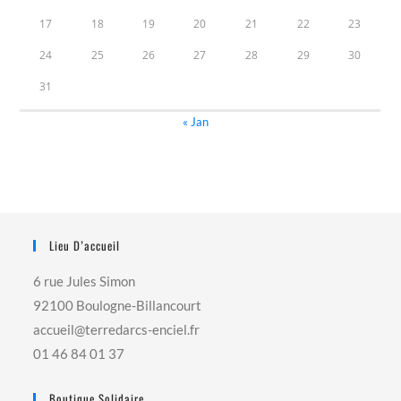
17
18
19
20
21
22
23
24
25
26
27
28
29
30
31
« Jan
Lieu D’accueil
6 rue Jules Simon
92100 Boulogne-Billancourt
accueil@terredarcs-enciel.fr
01 46 84 01 37
Boutique Solidaire