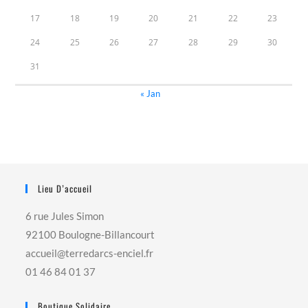
17
18
19
20
21
22
23
24
25
26
27
28
29
30
31
« Jan
Lieu D’accueil
6 rue Jules Simon
92100 Boulogne-Billancourt
accueil@terredarcs-enciel.fr
01 46 84 01 37
Boutique Solidaire