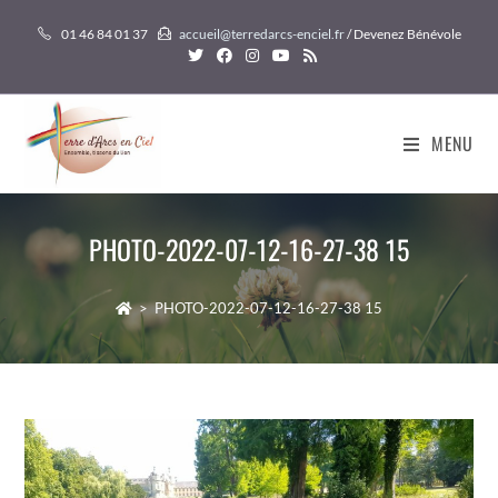
Skip
01 46 84 01 37
accueil@terredarcs-enciel.fr
/ Devenez Bénévole
to
content
MENU
PHOTO-2022-07-12-16-27-38 15
>
PHOTO-2022-07-12-16-27-38 15