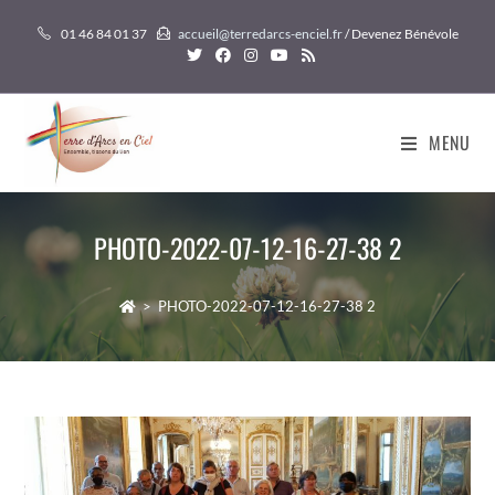
Skip
01 46 84 01 37
accueil@terredarcs-enciel.fr
/ Devenez Bénévole
to
content
MENU
PHOTO-2022-07-12-16-27-38 2
>
PHOTO-2022-07-12-16-27-38 2