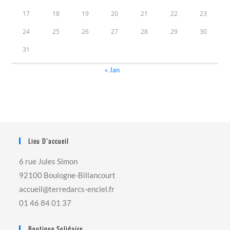
17
18
19
20
21
22
23
24
25
26
27
28
29
30
31
« Jan
Lieu D’accueil
6 rue Jules Simon
92100 Boulogne-Billancourt
accueil@terredarcs-enciel.fr
01 46 84 01 37
Boutique Solidaire