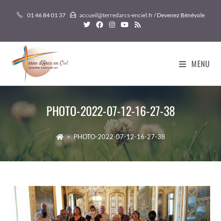
Skip
01 46 84 01 37
accueil@terredarcs-enciel.fr
/ Devenez Bénévole
to
content
MENU
PHOTO-2022-07-12-16-27-38
>
PHOTO-2022-07-12-16-27-38