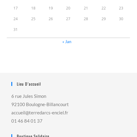
17
18
19
20
21
22
23
24
25
26
27
28
29
30
31
« Jan
Lieu D’accueil
6 rue Jules Simon
92100 Boulogne-Billancourt
accueil@terredarcs-enciel.fr
01 46 84 01 37
Boutique Solidaire