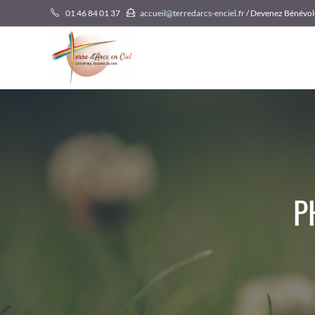
Skip
01 46 84 01 37
accueil@terredarcs-enciel.fr
/ Devenez Bénévol
to
content
P