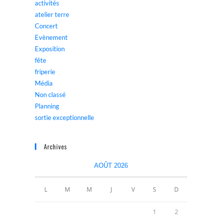
activités
atelier terre
Concert
Evènement
Exposition
fête
friperie
Média
Non classé
Planning
sortie exceptionnelle
Archives
AOÛT 2026
L
M
M
J
V
S
D
1
2