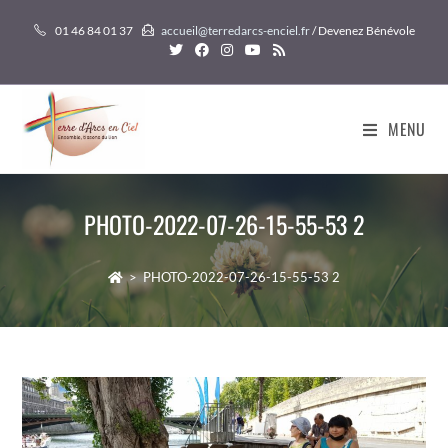
Skip
01 46 84 01 37
accueil@terredarcs-enciel.fr
/ Devenez Bénévole
to
content
MENU
PHOTO-2022-07-26-15-55-53 2
>
PHOTO-2022-07-26-15-55-53 2