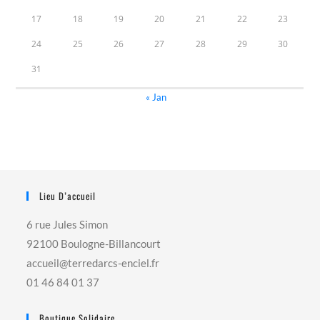
17
18
19
20
21
22
23
24
25
26
27
28
29
30
31
« Jan
Lieu D’accueil
6 rue Jules Simon
92100 Boulogne-Billancourt
accueil@terredarcs-enciel.fr
01 46 84 01 37
Boutique Solidaire