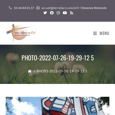
Skip
01 46 84 01 37
accueil@terredarcs-enciel.fr
/ Devenez Bénévole
to
content
MENU
PHOTO-2022-07-26-19-29-12 5
>
PHOTO-2022-07-26-19-29-12 5