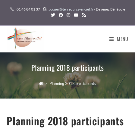
Skip
01 46 84 01 37
accueil@terredarcs-enciel.fr
/ Devenez Bénévole
to
content
MENU
Planning 2018 participants
>
Planning 2018 participants
Planning 2018 participants