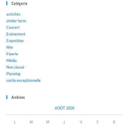
Catégorie
activités
atelier terre
Concert
Evènement
Exposition
fête
friperie
Média
Non classé
Planning
sortie exceptionnelle
Archives
AOÛT 2026
L
M
M
J
V
S
D