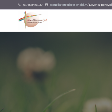
Skip
01 46 84 01 37
accueil@terredarcs-enciel.fr
/ Devenez Bénévol
to
content