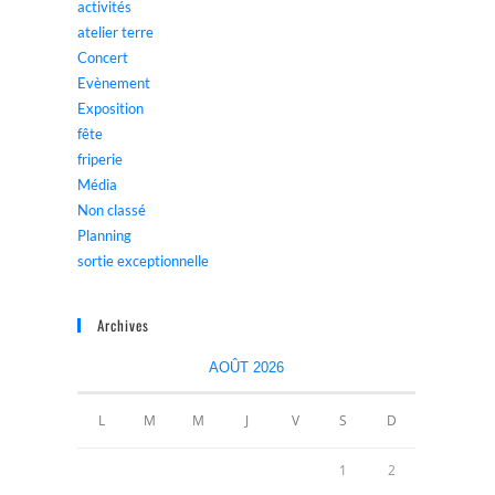
activités
atelier terre
Concert
Evènement
Exposition
fête
friperie
Média
Non classé
Planning
sortie exceptionnelle
Archives
AOÛT 2026
L
M
M
J
V
S
D
1
2