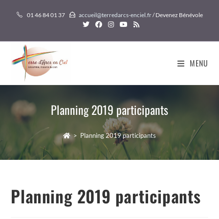
Skip
01 46 84 01 37
accueil@terredarcs-enciel.fr
/ Devenez Bénévole
to
content
MENU
Planning 2019 participants
>
Planning 2019 participants
Planning 2019 participants