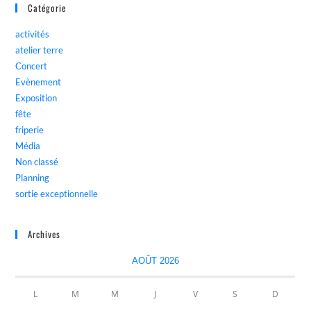
Catégorie
activités
atelier terre
Concert
Evènement
Exposition
fête
friperie
Média
Non classé
Planning
sortie exceptionnelle
Archives
AOÛT 2026
L
M
M
J
V
S
D