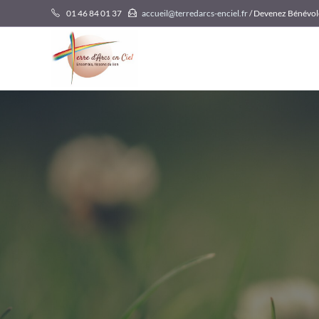
Skip
01 46 84 01 37
accueil@terredarcs-enciel.fr
/ Devenez Bénévol
to
content