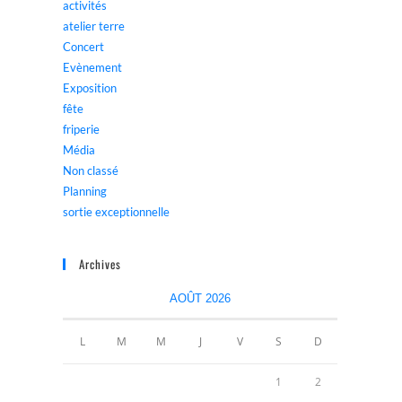
activités
atelier terre
Concert
Evènement
Exposition
fête
friperie
Média
Non classé
Planning
sortie exceptionnelle
Archives
AOÛT 2026
L
M
M
J
V
S
D
1
2