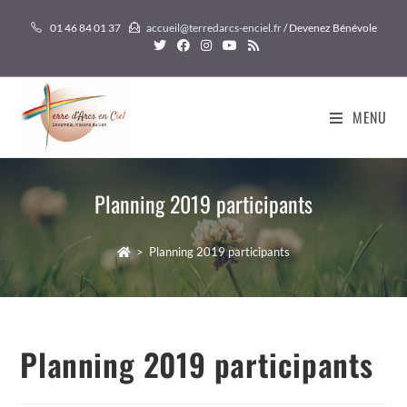
Skip
01 46 84 01 37
accueil@terredarcs-enciel.fr
/ Devenez Bénévole
to
content
MENU
Planning 2019 participants
>
Planning 2019 participants
Planning 2019 participants