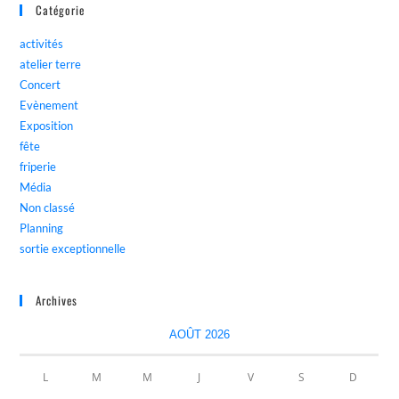
Catégorie
activités
atelier terre
Concert
Evènement
Exposition
fête
friperie
Média
Non classé
Planning
sortie exceptionnelle
Archives
AOÛT 2026
L
M
M
J
V
S
D