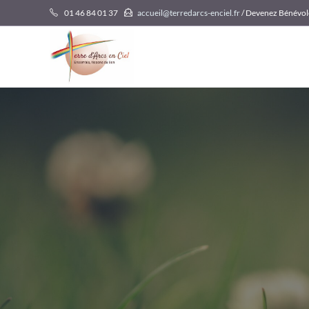
Skip
01 46 84 01 37
accueil@terredarcs-enciel.fr
/ Devenez Bénévol
to
content