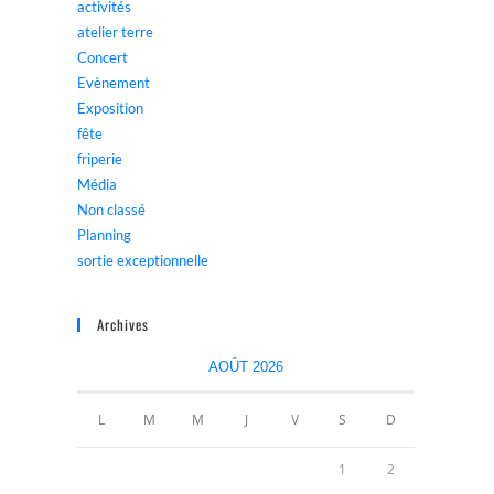
activités
atelier terre
Concert
Evènement
Exposition
fête
friperie
Média
Non classé
Planning
sortie exceptionnelle
Archives
AOÛT 2026
L
M
M
J
V
S
D
1
2