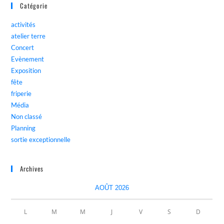
Catégorie
activités
atelier terre
Concert
Evènement
Exposition
fête
friperie
Média
Non classé
Planning
sortie exceptionnelle
Archives
AOÛT 2026
L
M
M
J
V
S
D