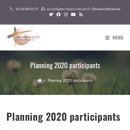
Skip
01 46 84 01 37
accueil@terredarcs-enciel.fr
/ Devenez Bénévole
to
content
MENU
Planning 2020 participants
>
Planning 2020 participants
Planning 2020 participants