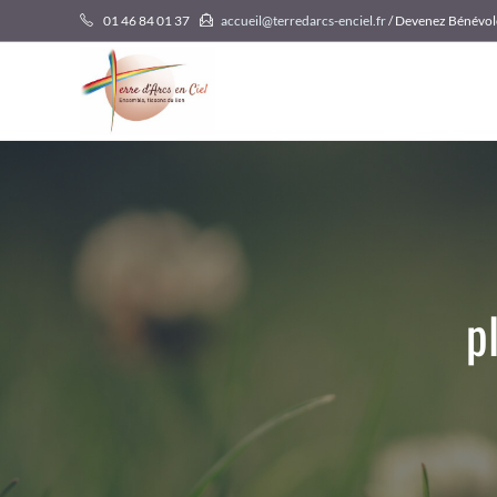
Skip
01 46 84 01 37
accueil@terredarcs-enciel.fr
/ Devenez Bénévol
to
content
p