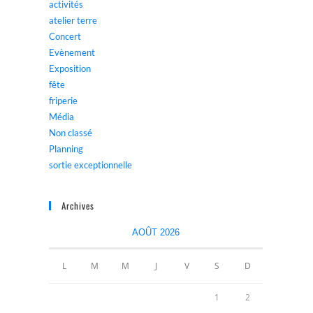
activités
atelier terre
Concert
Evènement
Exposition
fête
friperie
Média
Non classé
Planning
sortie exceptionnelle
Archives
AOÛT 2026
L
M
M
J
V
S
D
1
2