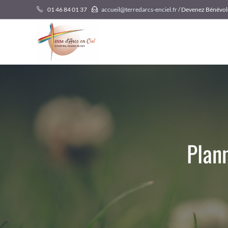
Skip
01 46 84 01 37
accueil@terredarcs-enciel.fr
/ Devenez Bénévol
to
content
Plan