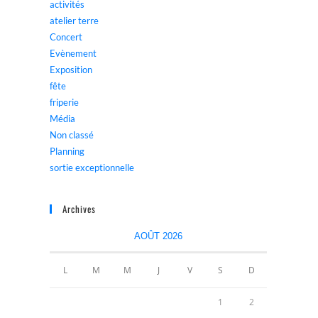
activités
atelier terre
Concert
Evènement
Exposition
fête
friperie
Média
Non classé
Planning
sortie exceptionnelle
Archives
AOÛT 2026
L
M
M
J
V
S
D
1
2