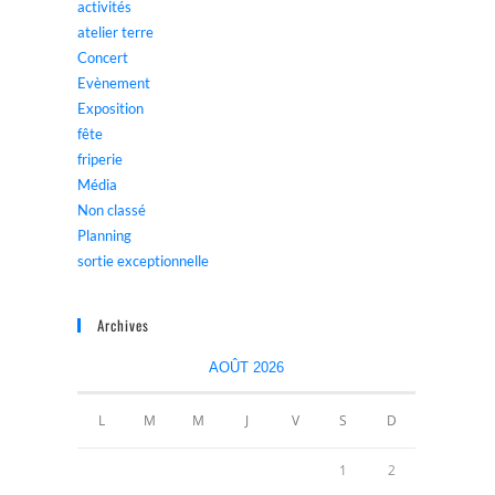
activités
atelier terre
Concert
Evènement
Exposition
fête
friperie
Média
Non classé
Planning
sortie exceptionnelle
Archives
AOÛT 2026
L
M
M
J
V
S
D
1
2