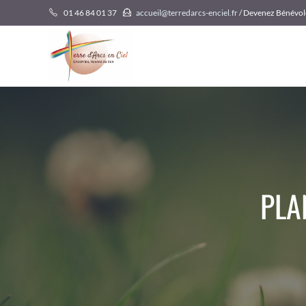
Skip
01 46 84 01 37
accueil@terredarcs-enciel.fr
/ Devenez Bénévol
to
content
PLA