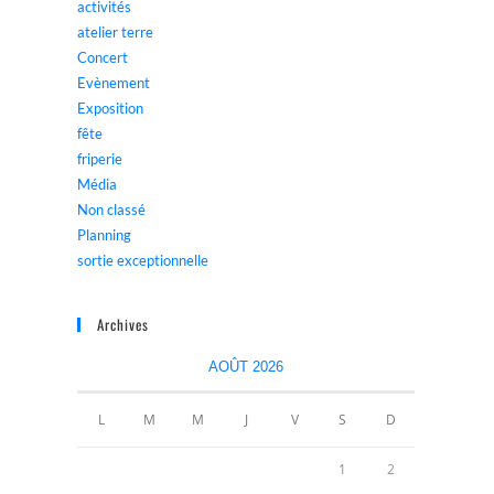
activités
atelier terre
Concert
Evènement
Exposition
fête
friperie
Média
Non classé
Planning
sortie exceptionnelle
Archives
AOÛT 2026
L
M
M
J
V
S
D
1
2