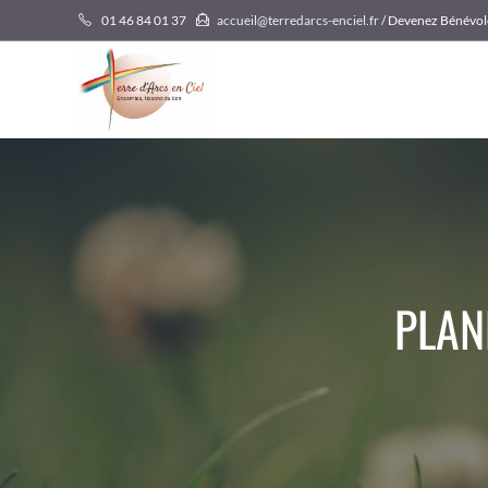
Skip
01 46 84 01 37
accueil@terredarcs-enciel.fr
/ Devenez Bénévol
to
content
PLAN