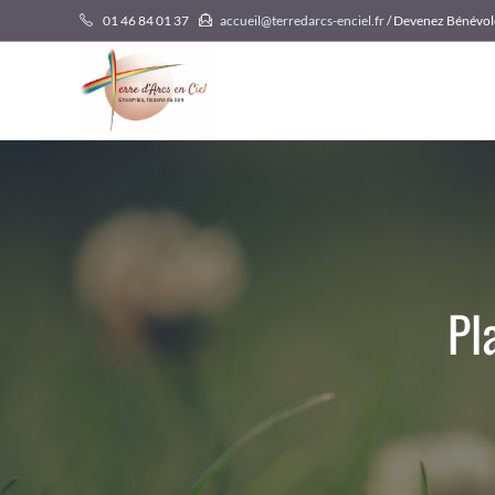
Skip
01 46 84 01 37
accueil@terredarcs-enciel.fr
/ Devenez Bénévol
to
content
Pl