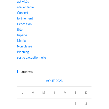
activités
atelier terre
Concert
Evènement
Exposition
fête
friperie
Média
Non classé
Planning
sortie exceptionnelle
Archives
AOÛT 2026
L
M
M
J
V
S
D
1
2