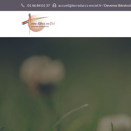
Skip
01 46 84 01 37
accueil@terredarcs-enciel.fr
/ Devenez Bénévol
to
content