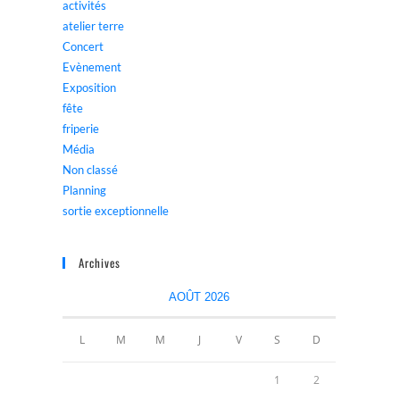
activités
atelier terre
Concert
Evènement
Exposition
fête
friperie
Média
Non classé
Planning
sortie exceptionnelle
Archives
AOÛT 2026
L
M
M
J
V
S
D
1
2