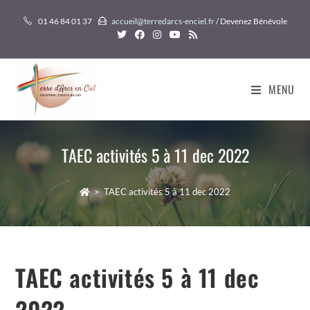
Skip
01 46 84 01 37
accueil@terredarcs-enciel.fr
/ Devenez Bénévole
to
content
MENU
TAEC activités 5 à 11 dec 2022
>
TAEC activités 5 à 11 dec 2022
TAEC activités 5 à 11 dec
2022