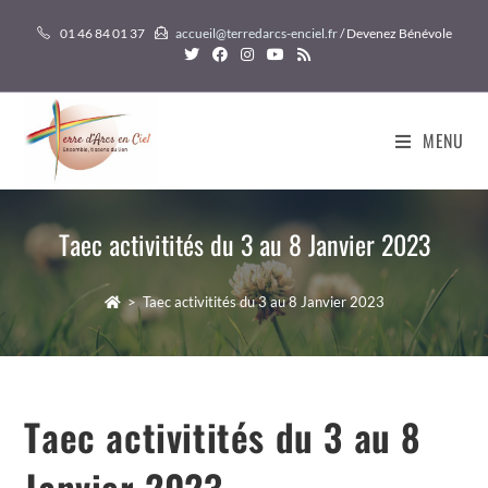
Skip
01 46 84 01 37
accueil@terredarcs-enciel.fr
/ Devenez Bénévole
to
content
MENU
Taec activitités du 3 au 8 Janvier 2023
>
Taec activitités du 3 au 8 Janvier 2023
Taec activitités du 3 au 8
Janvier 2023