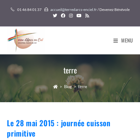
Skip
01 46 84 01 37
accueil@terredarcs-enciel.fr
/ Devenez Bénévole
to
content
MENU
terre
>
Blog
>
terre
Le 28 mai 2015 : journée cuisson
primitive