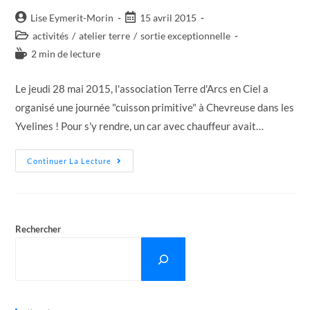
Auteur/autrice
Post
Lise Eymerit-Morin
15 avril 2015
de
published:
Post
activités
/
atelier terre
/
sortie exceptionnelle
la
category:
Temps
2 min de lecture
publication :
de
lecture :
Le jeudi 28 mai 2015, l'association Terre d'Arcs en Ciel a
organisé une journée "cuisson primitive" à Chevreuse dans les
Yvelines ! Pour s'y rendre, un car avec chauffeur avait…
Le
Continuer La Lecture
28
Mai
2015
:
Journée
Cuisson
Primitive
Rechercher