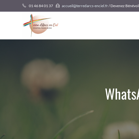
Skip
01 46 84 01 37
accueil@terredarcs-enciel.fr
/ Devenez Bénévol
to
content
WhatsA