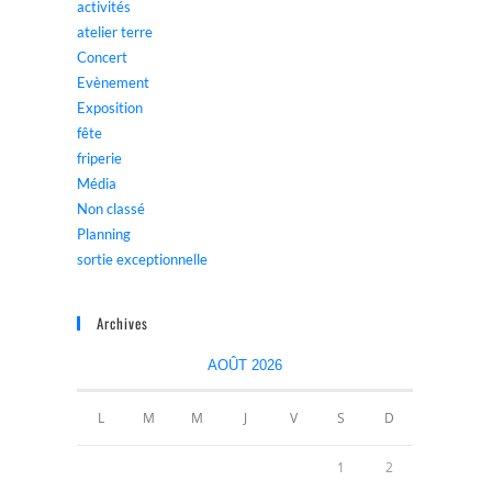
activités
atelier terre
Concert
Evènement
Exposition
fête
friperie
Média
Non classé
Planning
sortie exceptionnelle
Archives
AOÛT 2026
L
M
M
J
V
S
D
1
2